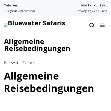
Skip to content
Telefon:
Notfallkontakt
+49 (0)30 - 897 820 50
+20 (0)122 - 77 66 942
Allgemeine
Reisebedingungen
Bluewater Safaris
Allgemeine
Reisebedingungen