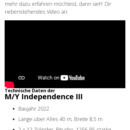
mehr dazu erfahren möchtest, dann sieh‘ Dir
nebenstehendes Video an:
Technische Daten der
M/Y Independence III
Baujahr 2022
Länge über Alles 40 m, Breite 8,5 m
2 x 12 Zylinder, Biturbo, 1256 PS starke