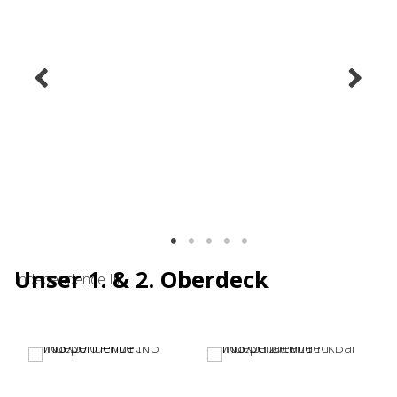
Unser 1. & 2. Oberdeck
Independence IiI