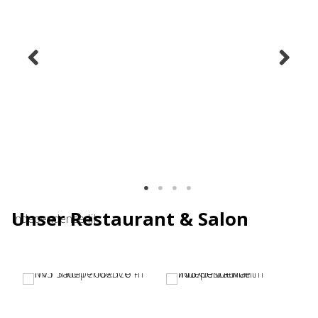
Unser Restaurant & Salon
Independence IiI