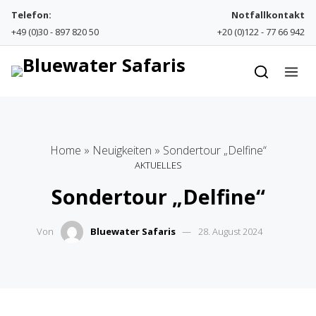
Skip to content
Telefon:
Notfallkontakt
+49 (0)30 - 897 820 50
+20 (0)122 - 77 66 942
Home
»
Neuigkeiten
»
Sondertour „Delfine“
AKTUELLES
Sondertour „Delfine“
Von
Bluewater Safaris
28. August 2024