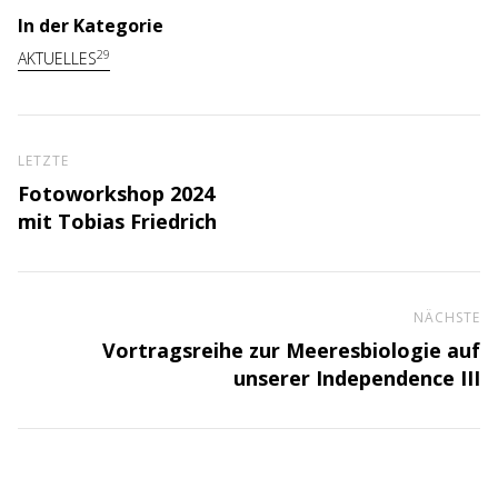
In der Kategorie
29
AKTUELLES
Letzter Artikel
LETZTE
Fotoworkshop 2024
mit Tobias Friedrich
NÄCHSTE
Nä
Vortragsreihe zur Meeresbiologie auf
unserer Independence III