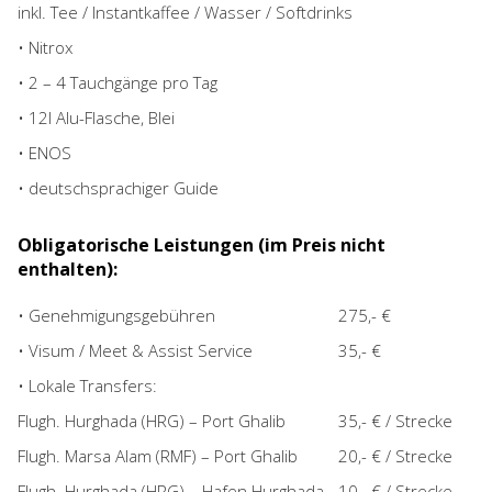
inkl. Tee / Instantkaffee / Wasser / Softdrinks
• Nitrox
• 2 – 4 Tauchgänge pro Tag
• 12l Alu-Flasche, Blei
• ENOS
• deutschsprachiger Guide
Obligatorische Leistungen (im Preis nicht
enthalten):
• Genehmigungsgebühren
275,- €
• Visum / Meet & Assist Service
35,- €
• Lokale Transfers:
Flugh. Hurghada (HRG)
–
Port Ghalib
35,- € / Strecke
Flugh. Marsa Alam (RMF) – Port Ghalib
20,- € / Strecke
Flugh. Hurghada (HRG) – Hafen Hurghada
10,- € / Strecke