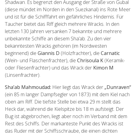
Shadwan. Es begrenzt den Ausgang der Straße von Gubal
(diese mündet im Norden in den Suezkanal) ins Rote Meer
und ist für die Schifffahrt ein gefährliches Hindernis. Für
Taucher bietet das Riff gleich mehrere Wracks. In den
letzten 130 Jahren versanken 7 bekannte und mehrere
unbekannte Schiffe an diesem Sha’ab. Zu den vier
bekanntesten Wracks gehören (im Nordwesten
beginnend) die
Giannis D
(Holzfrachter), die
Carnatic
(Wein- und Flaschenfrachter), die
Chrisoula K
(Keramik-
oder Fliesenfrachter) und das Wrack der
Kimon M
(Linsenfrachter).
Sha’ab Mahmoudad:
Hier liegt das Wrack der
„Dunraven“
(ein 85 m langer Dampfsegler von 1873) mit dem Kiel nach
oben am Riff. Die tiefste Stelle bei etwa 29 m stellt das
Heck dar, während die Kielspitze bis 18 m aufsteigt. Der
Bug ist abgebrochen, liegt aber noch im Verband mit dem
Rest des Schiffs. Der markanteste Punkt des Wracks ist
das Ruder mit der Schiffsschraube, die einen dichten