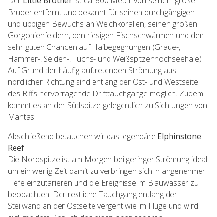
Der
Little Brother
ist ca. 800 Meter von seinem großen
Bruder entfernt und bekannt für seinen durchgängigen
und üppigen Bewuchs an Weichkorallen, seinen großen
Gorgonienfeldern, den riesigen Fischschwärmen und den
sehr guten Chancen auf Haibegegnungen (Graue-,
Hammer-, Seiden-, Fuchs- und Weißspitzenhochseehaie).
Auf Grund der häufig auftretenden Strömung aus
nördlicher Richtung sind entlang der Ost- und Westseite
des Riffs hervorragende Drifttauchgänge möglich. Zudem
kommt es an der Südspitze gelegentlich zu Sichtungen von
Mantas.
Abschließend betauchen wir das legendäre
Elphinstone
Reef
.
Die Nordspitze ist am Morgen bei geringer Strömung ideal
um ein wenig Zeit damit zu verbringen sich in angenehmer
Tiefe einzutarieren und die Ereignisse im Blauwasser zu
beobachten. Der restliche Tauchgang entlang der
Steilwand an der Ostseite vergeht wie im Fluge und wird