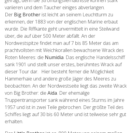
gefragt, denn die Strömungsverhältnisse können stark
variieren und dem Taucher einiges abverlangen.
Der
Big Brother
ist leicht an seinem Leuchtturm zu
erkennen, der 1883 von der englischen Marine erbaut
wurde. Die Riffkante geht unvermittelt in eine Steilwand
über, die auf über 500 Meter abfällt. An der
Nordwestspitze findet man auf 7 bis 85 Meter das am
prachtvollsten mit Weichkorallen bewachsene Wrack des
Roten Meeres: die
Numidia
. Das englische Handelsschiff
sank 1901 und stellt unser erstes, berühmtes Wrack auf
dieser Tour dar. Hier besteht ferner die Möglichkeit
Hammerhaie und andere große Jäger des Meeres zu
beobachten. An der Nordwestseite liegt das zweite Wrack
von Big Brother: die
Aida
. Der ehemalige
Truppentransporter sank während eines Sturms im Jahre
1957 und ist in zwei Teile gebrochen. Der größte Teil des
Schiffes liegt auf 30 bis 60 Meter und ist teilweise sehr gut
erhalten.