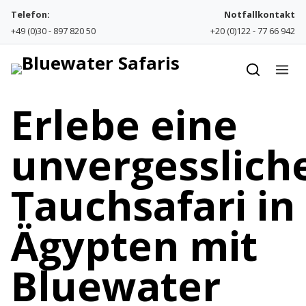
Skip to content
Telefon:
Notfallkontakt
+49 (0)30 - 897 820 50
+20 (0)122 - 77 66 942
Erlebe eine
unvergesslich
Tauchsafari in
Ägypten mit
Bluewater