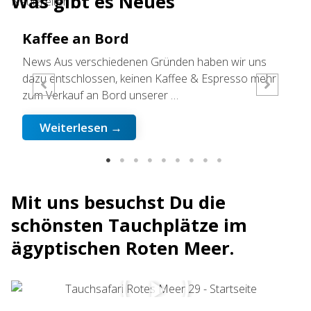
Was gibt es Neues
Neuigkeiten
Kaffee an Bord
Pr
Vi
News Aus verschiedenen Gründen haben wir uns
dazu entschlossen, keinen Kaffee & Espresso mehr
News
zum Verkauf an Bord unserer …
eini
erhö
Weiterlesen →
Mit uns besuchst Du die
schönsten Tauchplätze im
ägyptischen Roten Meer.