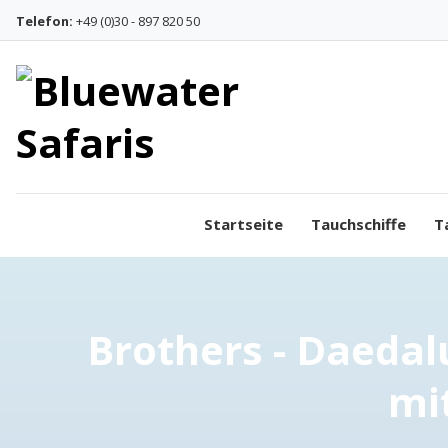
Skip to content
Telefon:
+49 (0)30 - 897 820 50
Startseite
Tauchschiffe
T
Brothers - Daedalu
mi