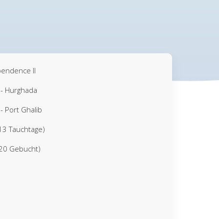
pendence II
 - Hurghada
- Port Ghalib
13 Tauchtage)
(20 Gebucht)