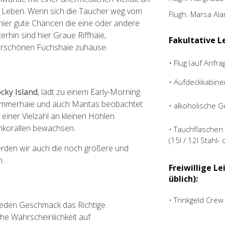
e Leben. Wenn sich die Taucher weg vom
Flugh. Marsa Al
 hier gute Chancen die eine oder andere
hin sind hier Graue Riffhaie,
Fakultative L
derschönen Fuchshaie zuhause.
• Flug (auf Anfra
• Aufdeckkabine
cky Island
, lädt zu einem Early-Morning
Hammerhaie und auch Mantas beobachtet
• alkoholische 
 einer Vielzahl an kleinen Höhlen
hkorallen bewachsen.
• Tauchflaschen
(15l / 12l Stahl-
werden wir auch die noch größere und
n.
Freiwillige Le
üblich):
• Trinkgeld Crew
r jeden Geschmack das Richtige.
e Wahrscheinlichkeit auf