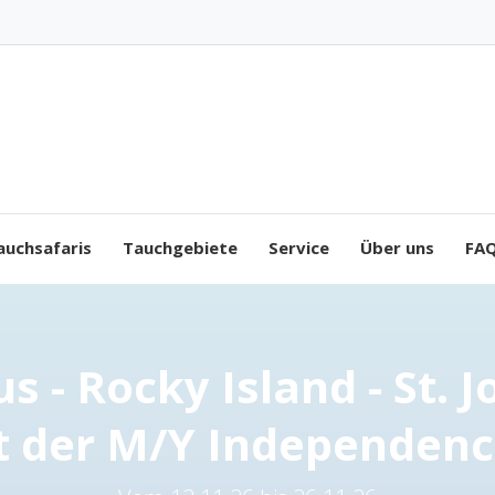
auchsafaris
Tauchgebiete
Service
Über uns
FA
s - Rocky Island - St. J
t der M/Y Independence