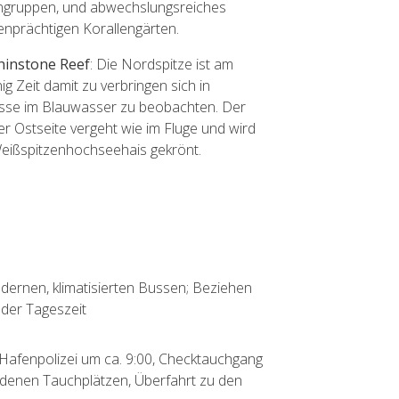
ngruppen, und abwechslungsreiches
enprächtigen Korallengärten.
hinstone Reef
: Die Nordspitze ist am
g Zeit damit zu verbringen sich in
isse im Blauwasser zu beobachten. Der
er Ostseite vergeht wie im Fluge und wird
Weißspitzenhochseehais gekrönt.
dernen, klimatisierten Bussen; Beziehen
 der Tageszeit
afenpolizei um ca. 9:00, Checktauchgang
denen Tauchplätzen, Überfahrt zu den