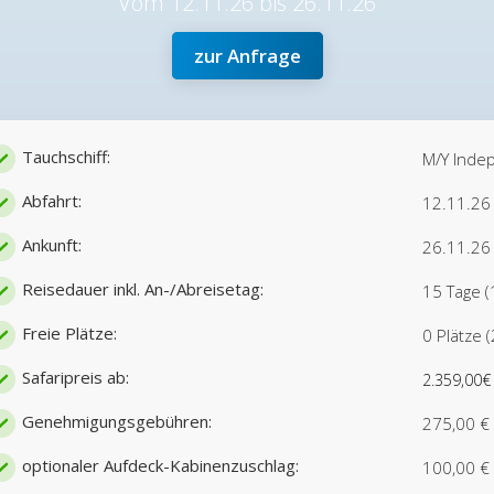
Vom 12.11.26 bis 26.11.26
zur Anfrage
Tauchschiff:
M/Y Inde
Abfahrt:
12.11.26
Ankunft:
26.11.26 
Reisedauer inkl. An-/Abreisetag:
15 Tage (
Freie Plätze:
0 Plätze 
Safaripreis ab:
2.359,00€
Genehmigungsgebühren:
275,00 €
optionaler Aufdeck-Kabinenzuschlag:
100,00 €