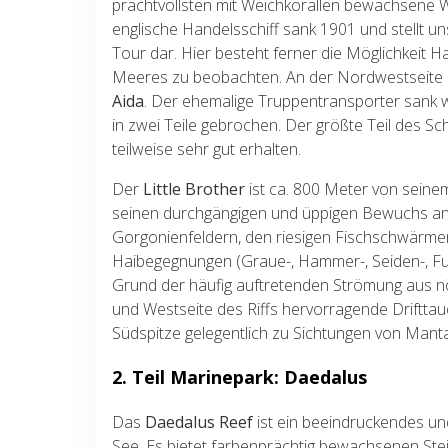
prachtvollsten mit Weichkorallen bewachsene 
englische Handelsschiff sank 1901 und stellt u
Tour dar. Hier besteht ferner die Möglichkeit
Meeres zu beobachten. An der Nordwestseite li
Aida
. Der ehemalige Truppentransporter sank w
in zwei Teile gebrochen. Der größte Teil des Schi
teilweise sehr gut erhalten.
Der
Little Brother
ist ca. 800 Meter von seine
seinen durchgängigen und üppigen Bewuchs an
Gorgonienfeldern, den riesigen Fischschwärme
Haibegegnungen (Graue-, Hammer-, Seiden-, Fu
Grund der häufig auftretenden Strömung aus nör
und Westseite des Riffs hervorragende Driftt
Südspitze gelegentlich zu Sichtungen von Mant
2. Teil Marinepark: Daedalus
Das
Daedalus Reef
ist ein beeindruckendes un
See. Es bietet farbenprächtig bewachsenen Stei