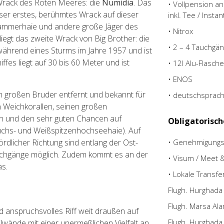
Wrack des Roten Meeres: die
Numidia
. Das
• Vollpension a
nser erstes, berühmtes Wrack auf dieser
inkl. Tee / Insta
 Hammerhaie und andere große Jäger des
• Nitrox
egt das zweite Wrack von Big Brother: die
• 2 – 4 Tauchgän
ährend eines Sturms im Jahre 1957 und ist
ffes liegt auf 30 bis 60 Meter und ist
• 12l Alu-Flasche,
• ENOS
m großen Bruder entfernt und bekannt für
• deutschsprach
 Weichkorallen, seinen großen
n und den sehr guten Chancen auf
Obligatorisch
chs- und Weißspitzenhochseehaie). Auf
dlicher Richtung sind entlang der Ost-
• Genehmigung
auchgänge möglich. Zudem kommt es an der
• Visum / Meet &
as.
• Lokale Transfe
Flugh. Hurghada
Flugh. Marsa Ala
d anspruchsvolles Riff weit draußen auf
Flugh. Hurghada
lwände mit einer unermeßlichen Vielfalt an