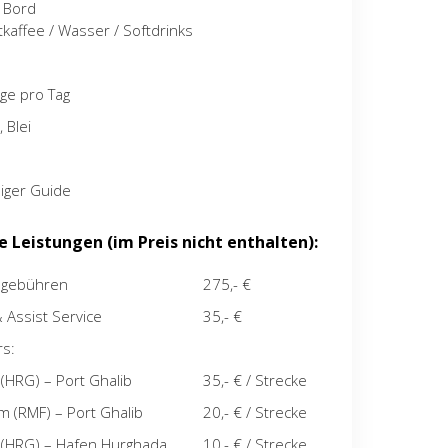
n Bord
ntkaffee / Wasser / Softdrinks
ge pro Tag
 Blei
iger Guide
e Leistungen (im Preis nicht enthalten):
sgebühren
275,- €
 Assist Service
35,- €
rs:
 (HRG)
–
Port Ghalib
35,- € / Strecke
m (RMF) – Port Ghalib
20,- € / Strecke
 (HRG) – Hafen Hurghada
10,- € / Strecke