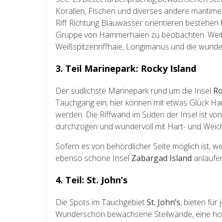
Korallen, Fischen und diverses andere maritim
Riff Richtung Blauwasser orientieren bestehen
Gruppe von Hammerhaien zu beobachten. Weiter
Weißspitzenriffhaie, Longimanus und die wun
3. Teil Marinepark: Rocky Island
Der südlichste Marinepark rund um die Insel
Ro
Tauchgang ein; hier können mit etwas Glück 
werden. Die Riffwand im Süden der Insel ist von
durchzogen und wundervoll mit Hart- und Weic
Sofern es von behördlicher Seite möglich ist, 
ebenso schöne Insel
Zabargad Island
anlaufe
4. Teil: St. John’s
Die Spots im Tauchgebiet
St. John’s
, bieten fü
Wunderschön bewachsene Steilwände, eine hoh