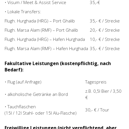
• Visum / Meet & Assist Service
35,-€
• Lokale Transfers:
Flugh. Hurghada (HRG)
–
Port Ghalib
35,- € / Strecke
Flugh. Marsa Alam (RMF) – Port Ghalib
20,- € / Strecke
Flugh. Hurghada (HRG) – Hafen Hurghada
10,- € / Strecke
Flugh. Marsa Alam (RMF) – Hafen Hurghada
35,- € / Strecke
Fakultative Leistungen (kostenpflichtig, nach
Bedarf):
• Flug (auf Anfrage)
Tagespreis
z.B. 0,5l Bier / 3,50
• alkoholische Getränke an Bord
€
• Tauchflaschen
30,- € / Tour
(15l / 12l Stahl- oder 15l Alu-Flasche)
Freiwillige Leistungen (nicht verpflichtend, aber